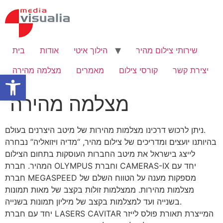
Skip
to
content
שירותי צילום מהיר
הילוך איטי
אודות
בית
יצירת קשר
קורסי צילום
מאמרים
מצלמה מהירה
Open toolbar
מצלמה מהירה
ניתן לרכוש דרכינו מצלמות מהירות של מיטב היצרנים בעולם.
בהיותנו יועצים ומדריכים של צילום מהיר, “מדיה ויזואליה” נבחרה
לייצג בישראל את מיטב החברות העוסקות בתחום הצילום
המהיר. חברת OLYMPUS וחברת CAMERAS-IX יחד עם
חברת MEGASPEED מספקות מענה על הטווח השלם של
מצלמות מהירות. ממצלמות זולות בקצב של מאות תמונות
בשנייה ועד למצלמות בקצב של מיליון תמונות בשנייה.
יחד עם חברת LASERS CAVITAR המייצרת תאורת פולס לייזר